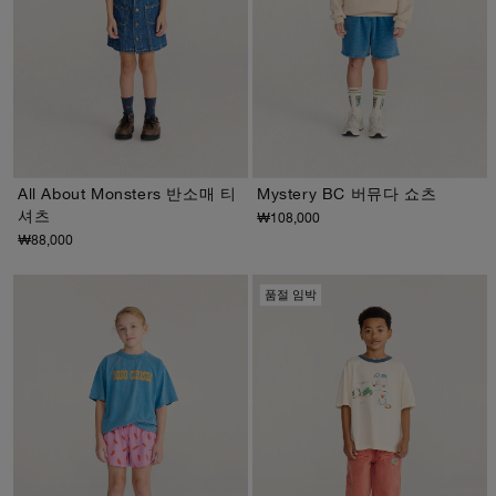
All About Monsters 반소매 티
Mystery BC 버뮤다 쇼츠
셔츠
₩108,000
2-3Y
4-5Y
6-7Y
8-9Y
10-11Y
12-13Y
2-3Y
4-5Y
6-7Y
8-9Y
10-11Y
12-13Y
₩88,000
품절 임박