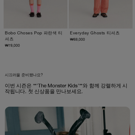
Bobo Choses Pop 파란색 티
Everyday Ghosts 티셔츠
셔츠
₩88,000
2-3Y
4-5Y
6-7Y
8-9Y
10-11Y
12-13Y
2-3Y
4-5Y
6-7Y
8-9Y
10-11Y
12-13Y
₩78,000
시끄러울 준비됐나요?
이번 시즌은 **'The Monster Kids'**와 함께 강렬하게 시
작됩니다. 첫 신상품을 만나보세요.