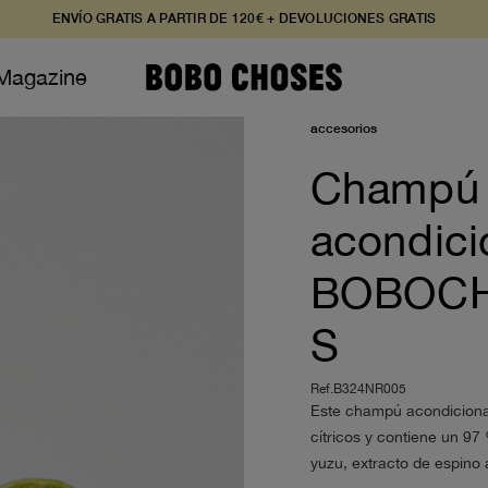
ENVÍO GRATIS A PARTIR DE 120€ + DEVOLUCIONES GRATIS
Magazine
accesorios
s
s
s
Champú
es
es
es
 y Monos
as
as
acondici
as
y Blusas
y Blusas
 y Monos
y Blusas
BOBOC
 y Monos
S
terior
os
os
rior
egalo
Ref.B324NR005
Este champú acondicionad
egalo
os
cítricos y contiene un 97
egalo
yuzu, extracto de espino 