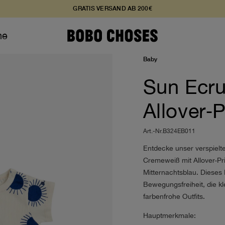
GRATIS VERSAND AB 200€
ne
hen
hen
hen
hen
Baby
Sun Ecru
nd Overalls
rts
rts
Allover‑P
rts
nd Hemden
nd Hemden
nd Overalls
nd Hemden
Art.-Nr.B324EB011
ren
nd Overalls
Entdecke unser verspielt
ren
ren
Cremeweiß mit Allover-Pr
eidung
züge
res
Mitternachtsblau. Dieses 
che
gutschein
Bewegungsfreiheit, die k
gutschein
res
farbenfrohe Outfits.
gutschein
Hauptmerkmale: