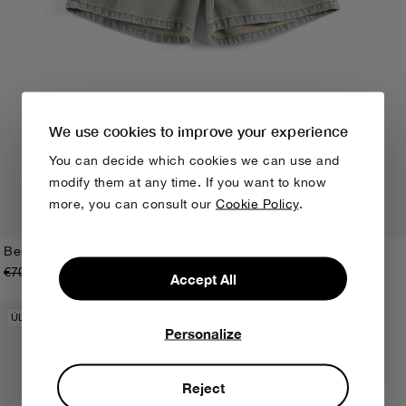
We use cookies to improve your experience
You can decide which cookies we can use and
modify them at any time. If you want to know
more, you can consult our
Cookie Policy
.
Bermudas vaqueras Bobo Choses Since 09
€70,00
€49,00
2-3A
4-5A
6-7A
8-9A
10-11A
12-13A
Accept All
ÚLTIMAS UNIDADES
Personalize
Reject