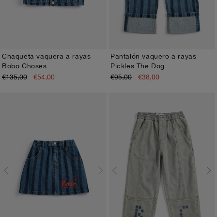
Chaqueta vaquera a rayas
Pantalón vaquero a rayas
Bobo Choses
Pickles The Dog
2-3A
4-5A
6-7A
8-9A
10-11A
12-13A
2-3A
4-5A
6-7A
8-9A
10-11A
12-13A
€135,00
€54,00
€95,00
€38,00