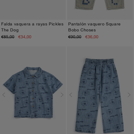
Falda vaquera a rayas Pickles
Pantalón vaquero Square
The Dog
Bobo Choses
2-3A
4-5A
6-7A
8-9A
10-11A
12-13A
2-3A
4-5A
6-7A
8-9A
10-11A
12-13A
€85,00
€34,00
€90,00
€36,00