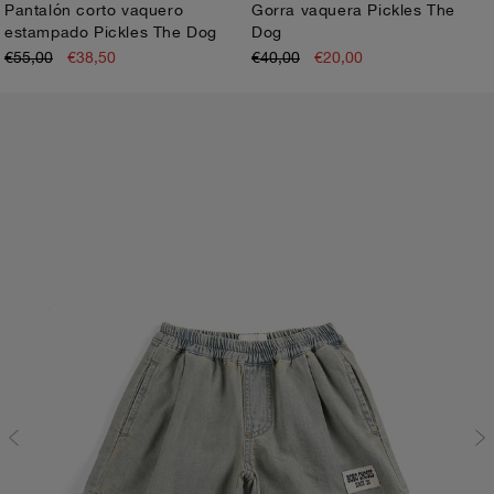
Pantalón corto vaquero
Gorra vaquera Pickles The
estampado Pickles The Dog
Dog
2-3A
4-5A
6-7A
8-9A
10-11A
12-13A
Cabeza 52
Cabeza 54
€55,00
€38,50
€40,00
€20,00