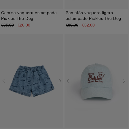
Camisa vaquera estampada
Pantalón vaquero ligero
Pickles The Dog
estampado Pickles The Dog
2-3A
4-5A
6-7A
8-9A
10-11A
12-13A
2-3A
4-5A
6-7A
8-9A
10-11A
12-13A
€65,00
€26,00
€80,00
€32,00