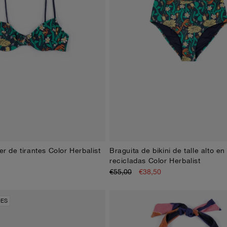
ier de tirantes Color Herbalist
Braguita de bikini de talle alto en
XS
S
M
L
XL
XS
S
M
L
XL
recicladas Color Herbalist
€55,00
€38,50
DES