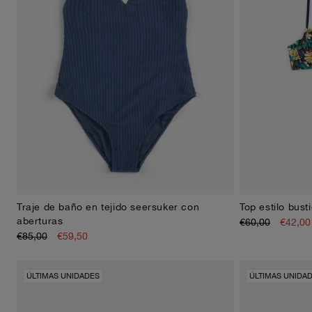
Traje de baño en tejido seersuker con
Top estilo bust
XS
S
M
L
XL
aberturas
€60,00
€42,00
€85,00
€59,50
ÚLTIMAS UNIDADES
ÚLTIMAS UNIDA