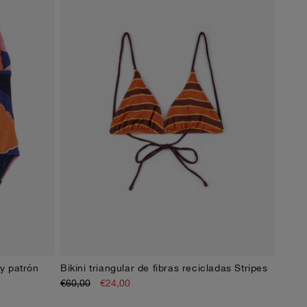
 y patrón
Bikini triangular de fibras recicladas Stripes
XS
S
M
L
XL
€60,00
€24,00