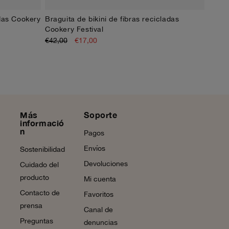
adas Cookery
Braguita de bikini de fibras recicladas
XS
S
M
L
XL
Cookery Festival
€42,00
€17,00
Más
Soporte
informació
n
Pagos
Envíos
Sostenibilidad
Devoluciones
Cuidado del
producto
Mi cuenta
Contacto de
Favoritos
prensa
Canal de
Preguntas
denuncias