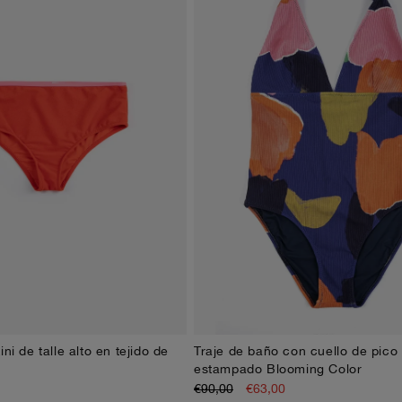
ni de talle alto en tejido de
Traje de baño con cuello de pico
XS
S
M
L
XL
XS
S
M
L
XL
estampado Blooming Color
€90,00
€63,00