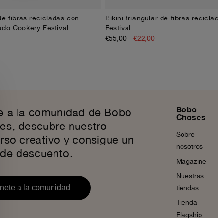
de fibras recicladas con
Bikini triangular de fibras recicl
XS
S
M
L
XL
XS
S
M
L
XL
do Cookery Festival
Festival
€55,00
€22,00
Bobo
e a la comunidad de Bobo
Choses
es, descubre nuestro
Sobre
rso creativo y consigue un
nosotros
de descuento.
Magazine
Nuestras
nete a la comunidad
tiendas
Tienda
Flagship