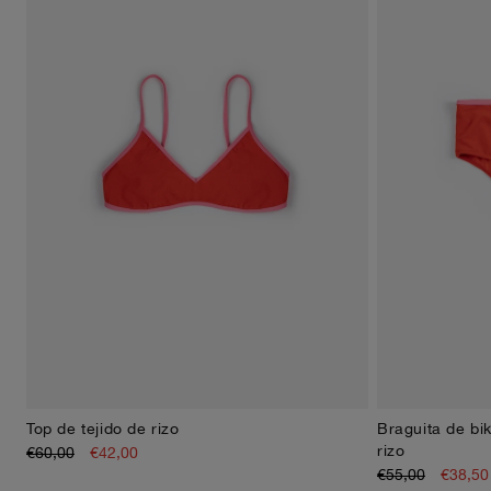
Top de tejido de rizo
Braguita de biki
XS
S
M
L
XL
rizo
€60,00
€42,00
€55,00
€38,50