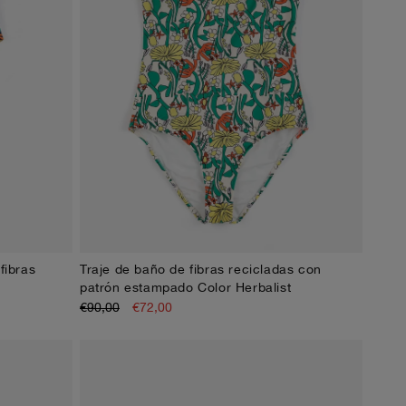
 fibras
Traje de baño de fibras recicladas con
XS
S
M
L
XL
patrón estampado Color Herbalist
€90,00
€72,00