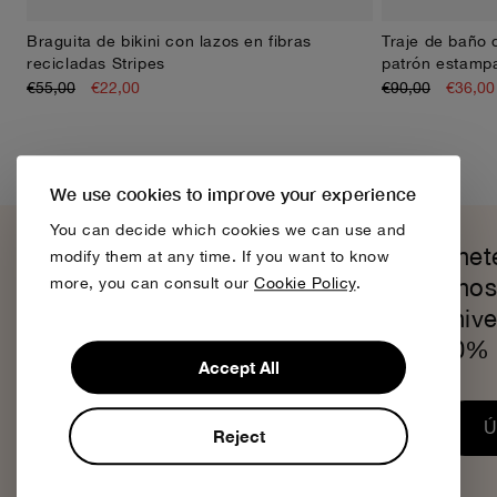
Braguita de bikini con lazos en fibras
Traje de baño 
XS
S
M
L
XL
recicladas Stripes
patrón estampa
€55,00
€22,00
€90,00
€36,00
We use cookies to improve your experience
You can decide which cookies we can use and
Únet
modify them at any time. If you want to know
Chos
more, you can consult our
Cookie Policy
.
unive
10% 
Accept All
Ú
Reject