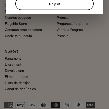
Reject
Sobre nosaltres
Sostenibilitat
Magazine
Cura del producte
Nostres botigues
Premsa
Flagship Store
Preguntes freqüents
Contacta amb nosaltres
Venda a l’engròs
Uneix-te a l'equip
Presale
Suport
Pagament
Lliurament
Devolucions
El meu compte
Llista de desitjos
Canal de denúncies