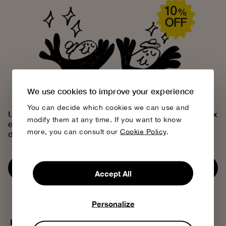
We use cookies to improve your experience
You can decide which cookies we can use and
Uneix-te a la comunitat de Bobo Choses, descobreix
modify them at any time. If you want to know
el nostre univers creatiu i aconsegueix un 10% de
more, you can consult our
Cookie Policy
.
descompte.
Uneix-te a la comunitat
Accept All
Personalize
Bobo Choses
Més informació