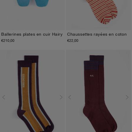
Ballerines plates en cuir Hairy
Chaussettes rayées en coton
€210,00
€22,00
36
37
38
39
40
41
35-37
38-40
41-43