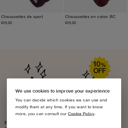
Chaussettes de sport
Chaussettes en coton BC
€25,00
€25,00
35-37
38-40
41-43
35-37
38-40
41-43
We use cookies to improve your experience
You can decide which cookies we can use and
modify them at any time. If you want to know
more, you can consult our
Cookie Policy
.
Rejoignez la communauté Bobo Choses, découvrez