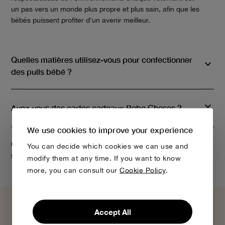
un pas vers un monde plus propre et plus sain, afin que les
bébés puissent profiter d'un avenir meilleur.
Quelles matières utilisez-vous pour confectionner
des pulls bébé ?
Avez-vous des cartes cadeaux Bobo Choses ?
We use cookies to improve your experience
Comment savoir si ma commande est en cours de
You can decide which cookies we can use and
traitement ?
modify them at any time. If you want to know
more, you can consult our
Cookie Policy
.
Accept All