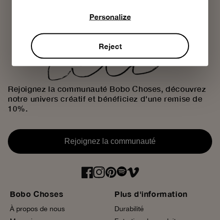
Personalize
Reject
Rejoignez la communauté Bobo Choses, découvrez
notre univers créatif et bénéficiez d'une remise de
10%.
Rejoignez la communauté
Bobo Choses
Plus d'information
À propos de nous
Durabilité