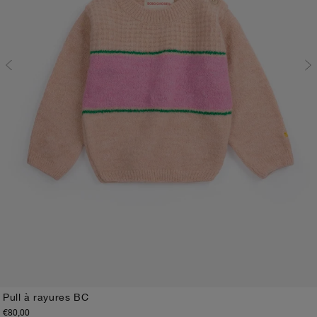
Pull à rayures BC
€80,00
3M
6M
9M
12M
18M
24M