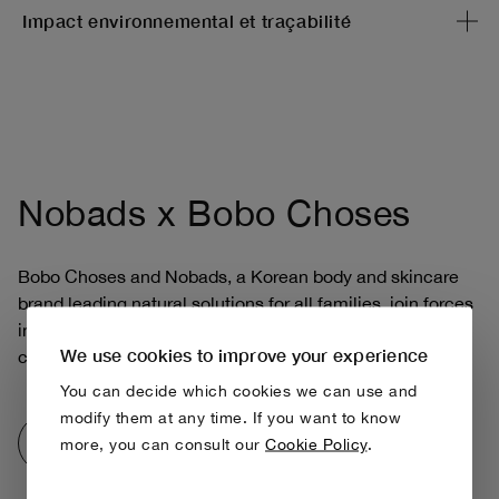
Impact environnemental et traçabilité
Nobads x Bobo Choses
Bobo Choses and Nobads, a Korean body and skincare
brand leading natural solutions for all families, join forces
in the commitment to create a fun care range of body
We use cookies to improve your experience
care formulated for kids and adults
You can decide which cookies we can use and
modify them at any time. If you want to know
Discover collection
more, you can consult our
Cookie Policy
.