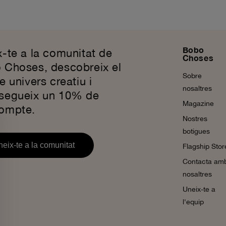
Bobo
-te a la comunitat de
Choses
 Choses, descobreix el
Sobre
e univers creatiu i
nosaltres
segueix un 10% de
Magazine
ompte.
Nostres
botigues
eix-te a la comunitat
Flagship Stor
Contacta am
nosaltres
Uneix-te a
l'equip