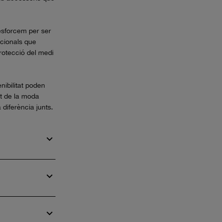
 esforcem per ser
ncionals que
protecció del medi
nibilitat poden
nt de la moda
diferència junts.