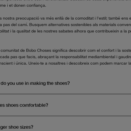
itme i et donen confiança.
la nostra preocupació va més enllà de la comoditat i l'estil; també ens
a pas del camí. Busquem alternatives sostenibles als materials conve
ilitat i la qualitat de les nostres sabates alhora que contribueixin a la 
 comunitat de Bobo Choses significa descobrir com el confort i la soste
cada pas que facis, abraçant la responsabilitat mediambiental i gaudi
cient i única. Uneix-te a nosaltres i descobreix com podem marcar la 
 do you use in making the shoes?
es shoes comfortable?
rger shoe sizes?