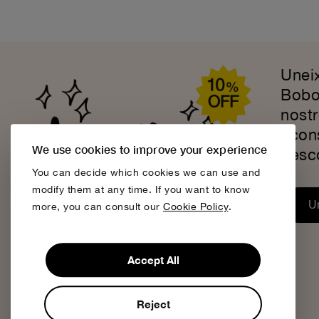
Uneix
Bobo
nostr
acon
We use cookies to improve your experience
desc
You can decide which cookies we can use and
modify them at any time. If you want to know
Un
more, you can consult our
Cookie Policy
.
Accept All
Reject