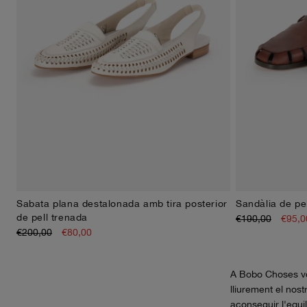
Sabata plana destalonada amb tira posterior
Sandàlia de pel
36
37
38
39
40
41
de pell trenada
€190,00
€95,0
€200,00
€80,00
A Bobo Choses vol
lliurement el nos
aconseguir l'equi