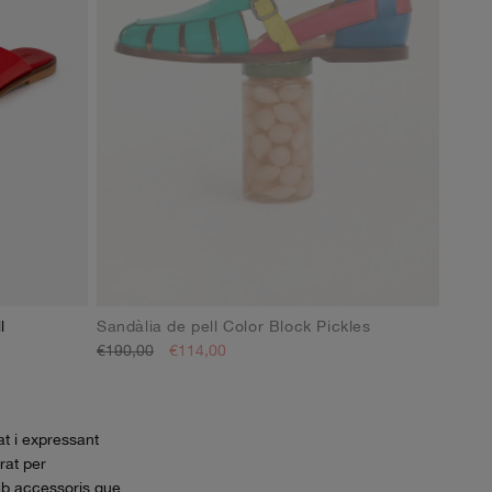
l
Sandàlia de pell Color Block Pickles
36
37
38
39
40
41
€190,00
€114,00
t i expressant
rat per
amb accessoris que