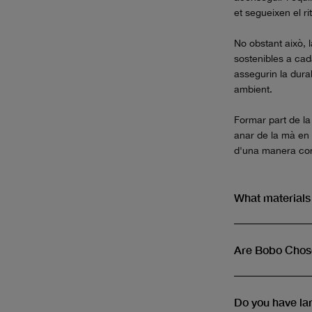
et segueixen el r
No obstant això, 
sostenibles a cad
assegurin la durab
ambient.
Formar part de la
anar de la mà en 
d'una manera cons
What materials
Are Bobo Chos
Do you have la