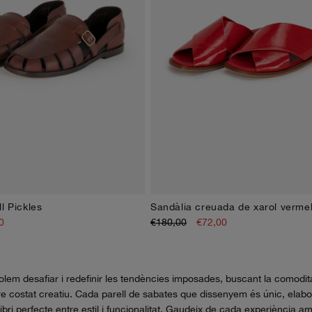
l Pickles
Sandàlia creuada de xarol vermel
36
37
38
39
40
41
36
37
38
39
40
41
0
€180,00
€72,00
em desafiar i redefinir les tendències imposades, buscant la comodita
tre costat creatiu. Cada parell de sabates que dissenyem és únic, elabo
libri perfecte entre estil i funcionalitat. Gaudeix de cada experiència 