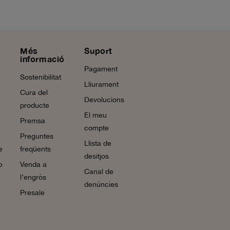
Més
Suport
informació
Pagament
Sostenibilitat
Lliurament
Cura del
Devolucions
producte
El meu
Premsa
compte
Preguntes
Llista de
e
freqüents
desitjos
b
Venda a
Canal de
l’engròs
denúncies
Presale